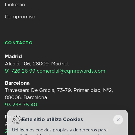
Linkedin
Compromiso
CONTACTO
Madrid
Alcalá, 106, 28009. Madrid.
91 726 26 99
comercial@cqmrewards.com
Barcelona
Travessera De Gràcia, 73-79. Primer piso, Nº2,
08006. Barcelona
93 238 75 40
Portugal
Este sitio utiliza Cookies
Dismiss
Avª de Berna nº11, 5º Andar, 1050-036. Lisboa.
Utilizamos cookies propias y de terceros para
211 904 740